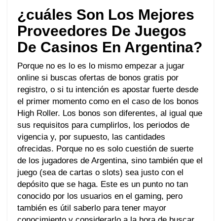
¿cuáles Son Los Mejores
Proveedores De Juegos
De Casinos En Argentina?
Porque no es lo es lo mismo empezar a jugar
online si buscas ofertas de bonos gratis por
registro, o si tu intención es apostar fuerte desde
el primer momento como en el caso de los bonos
High Roller. Los bonos son diferentes, al igual que
sus requisitos para cumplirlos, los periodos de
vigencia y, por supuesto, las cantidades
ofrecidas. Porque no es solo cuestión de suerte
de los jugadores de Argentina, sino también que el
juego (sea de cartas o slots) sea justo con el
depósito que se haga. Este es un punto no tan
conocido por los usuarios en el gaming, pero
también es útil saberlo para tener mayor
conocimiento y considerarlo a la hora de buscar