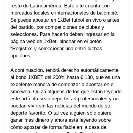
resto de Latinoamérica. Este site cuenta con
mercados locales e internacionales de balompié.
Se puede apostar en 1xBet futbol en vivo o antes
del partido, por competiciones de clubes y
selecciones. Para hacerlo deben ingresar en la
página web de 1xBet, pinchar en el botón
“Registro” y seleccionar una entre dichas
opciones.
A continuación, tendrá derecho automáticamente
al bono 1XBET del 200% hasta € 130, que es una
excelente manera de comenzar a apostar en el
sitio web. Quizá algunos de los que están leyendo
este artículo sean deportistas profesionales y no
puedan vivir sin las noticias del mundo de su
deporte favorito. O tal vez alguien sólo quiere
ganar más dinero y ahora está leyendo sobre
cómo apostar de forma fiable en la casa de