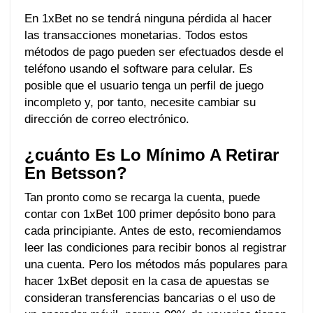
En 1xBet no se tendrá ninguna pérdida al hacer
las transacciones monetarias. Todos estos
métodos de pago pueden ser efectuados desde el
teléfono usando el software para celular. Es
posible que el usuario tenga un perfil de juego
incompleto y, por tanto, necesite cambiar su
dirección de correo electrónico.
¿cuánto Es Lo Mínimo A Retirar
En Betsson?
Tan pronto como se recarga la cuenta, puede
contar con 1xBet 100 primer depósito bono para
cada principiante. Antes de esto, recomiendamos
leer las condiciones para recibir bonos al registrar
una cuenta. Pero los métodos más populares para
hacer 1xBet deposit en la casa de apuestas se
consideran transferencias bancarias o el uso de