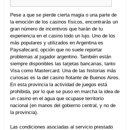
Pese a que se pierde cierta magia o una parte de
la emoción de los casinos físicos, encontrarás un
gran número de incentivos que harán de tu
experiencia en el casino todo un lujo. Uno de los
más populares y utilizados en Argentina es
Paysafecard, opción que no suele reportar
problemas al jugador argentino. También están
siempre disponibles las tarjetas bancarias, tanto
Visa como Mastercard. Una de las historias más
curiosas es la del casino flotante de Buenos Aires.
En esta provincia la actividad de juegos está
prohibida, por lo que se puso en marcha la idea de
un casino en el agua que ocupase territorio
nacional (en manos del gobierno central, y no de
la provincia).
Las condiciones asociadas al servicio prestado