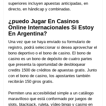
superiores incluyen apuestas anticipadas, en
directo, en hándicap y combinadas.
¿puedo Jugar En Casinos
Online Internacionales Si Estoy
En Argentina?
Una vez que se haya enviado su formulario de
registro, podrá seleccionar si desea aprovechar el
bono deportivo o el bono de casino. El bono de
casino es un bono de depósito de cuatro partes
que presenta la oportunidad de desbloquear
credits 1500 de créditos de apuestas gratis. Junto
con el bono de casino, los apostantes también
recibirán 150 giros gratis.
Permiten una accesibilidad simple a un catálogo
maravilloso que está conformado por juegos de
slots, blackjack, ruleta, vídeo bingo y casino en