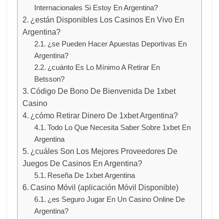
Internacionales Si Estoy En Argentina?
¿están Disponibles Los Casinos En Vivo En
Argentina?
¿se Pueden Hacer Apuestas Deportivas En
Argentina?
¿cuánto Es Lo Mínimo A Retirar En
Betsson?
Código De Bono De Bienvenida De 1xbet
Casino
¿cómo Retirar Dinero De 1xbet Argentina?
Todo Lo Que Necesita Saber Sobre 1xbet En
Argentina
¿cuáles Son Los Mejores Proveedores De
Juegos De Casinos En Argentina?
Reseña De 1xbet Argentina
Casino Móvil (aplicación Móvil Disponible)
¿es Seguro Jugar En Un Casino Online De
Argentina?