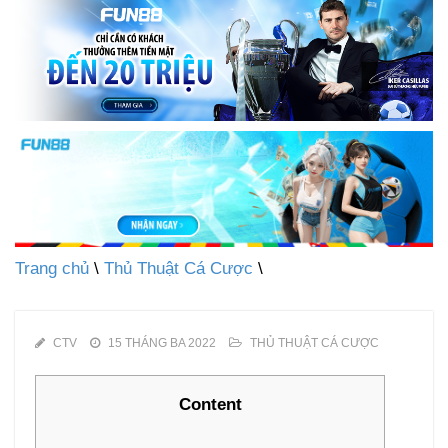
Trang chủ
\
Thủ Thuật Cá Cược
\
CTV
15 THÁNG BA 2022
THỦ THUẬT CÁ CƯỢC
Content