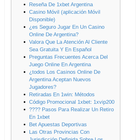
Reseña De 1xbet Argentina
Casino Móvil (aplicación Móvil
Disponible)
¿es Seguro Jugar En Un Casino
Online De Argentina?
Valora Que La Atención Al Cliente
Sea Gratuita Y En Español
Preguntas Frecuentes Acerca Del
Juego Online En Argentina
¿todos Los Casinos Online De
Argentina Aceptan Nuevos
Jugadores?
Retiradas En 1win: Métodos
Código Promocional 1xbet: 1xvip200
???? Pasos Para Realizar Un Retiro
En 1xbet
Bet Apuestas Deportivas
Las Otras Provincias Con
Jurisdicción Definida Sobre Los