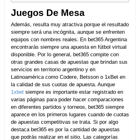
Juegos De Mesa
Además, resulta muy atractiva porque el resultado
siempre será una incógnita, aunque se enfrenten
equipos con nombres reales. En bet365 Argentina
encontrarás siempre una apuesta en fútbol virtual
disponible. Por lo general, bet365 compite con
otras grandes casas de apuestas que brindan sus
servicios en territorio argentino y en
Latinoamérica como Codere, Betsson o 1xBet en
la calidad de sus cuotas de apuesta. Aunque
1xbet
siempre es importante estar registrado en
varias páginas para poder hacer comparaciones
en diferentes partidos y torneos, bet365 siempre
aparece en los primeros lugares cuando de cuotas
de apuestas competitivas se trata. Si por algo
destaca bet365 es por la cantidad de apuestas
que podrás realizar en el sitio. Las categorías