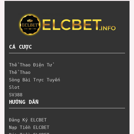
CÁ CƯỢC
Thể Thao Điện Tử
Thể Thao
Sòng Bài Trực Tuyến
Slot
SV388
HƯỚNG DẪN
Đăng Ký ELCBET
Nạp Tiền ELCBET