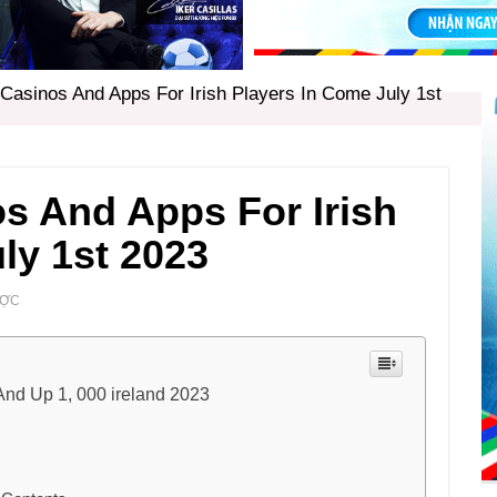
 Casinos And Apps For Irish Players In Come July 1st
s And Apps For Irish
ly 1st 2023
ƯỢC
nd Up 1, 000 ️ireland 2023