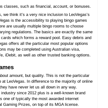
us classes, such as financial, account, or bonuses.
s, we think it’s a very nice inclusion to LeoVegas’s
egas is the accessibility to playing bingo games
here are usually multiple bingo rooms to choose
arying regulations. The basics are exactly the same
o cards which forms a reward pool. Easy debris and
gas offers all the particular most popular options
ions may be completed using Australian visa,
, iDebit, as well as other trusted banking options.
Games
 about amount, but quality. This is not the particular
at LeoVegas. In difference to the majority of online
they have never let us all down in any way.
 industry since 2012 plus is a well-known brand
s one of typically the most awarded internet
l Gaming Prizes, on top of its MGA license.