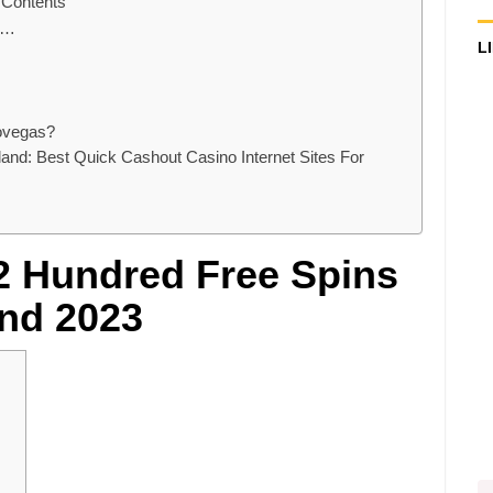
 Contents
d…
L
ovegas?
land: Best Quick Cashout Casino Internet Sites For
2 Hundred Free Spins
and 2023