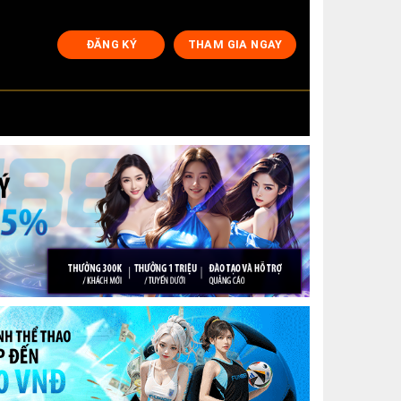
ĐĂNG KÝ
THAM GIA NGAY