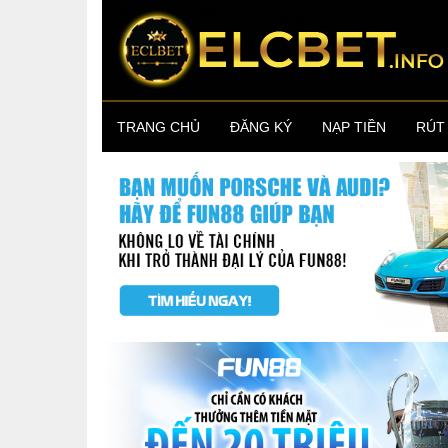
TRANG CHỦ
ĐĂNG KÝ
NẠP TIỀN
RÚT