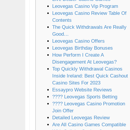
Leovegas Casino Vip Program
Leovegas Casino Review Table Of
Contents
The Quick Withdrawals Are Really
Good…
Leovegas Casino Offers
Leovegas Birthday Bonuses
How Perform I Create A
Disengagement At Leovegas?
Top Quickly Withdrawal Casinos
Inside Ireland: Best Quick Cashout
Casino Sites For 2023
Essaypro Website Reviews
???? Leovegas Sports Betting
???? Leovegas Casino Promotion
Join Offer
Detailed Leovegas Review
Are All Casino Games Compatible