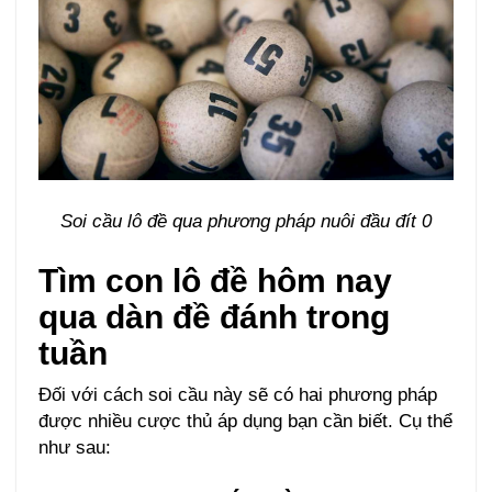
Soi cầu lô đề qua phương pháp nuôi đầu đít 0
Tìm con lô đề hôm nay
qua dàn đề đánh trong
tuần
Đối với cách soi cầu này sẽ có hai phương pháp
được nhiều cược thủ áp dụng bạn cần biết. Cụ thể
như sau: