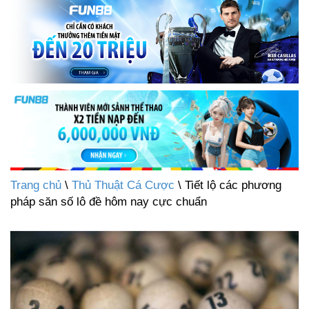
Trang chủ
\
Thủ Thuật Cá Cược
\ Tiết lộ các phương
pháp săn số lô đề hôm nay cực chuẩn