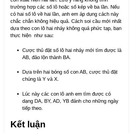
trường hợp các số lô hoặc số kép về ba lần. Nếu
có hai số lô về hai lần, anh em áp dụng cách này
chắc chắn không hiệu quả. Cách soi cầu mới nhất
dựa theo con lô hai nháy không quá phức tạp, bạn
thực hiện như sau:
Cược thủ đặt số lô hai nháy mới tìm được là
AB, đảo lộn thành BA.
Dựa trên hai bóng số con AB, cược thủ đặt
chúng là Y và X.
Lúc này các con lô anh em tìm được có
dạng DA, BY, AD, YB đánh cho những ngày
tiếp theo.
Kết luận