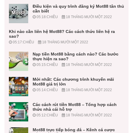
Điều kiện và quy trình đăng ký Mot88 tân thủ
cần biết
05:18:CHIỀU
18 THÁNG MƯỜI MỘT 2022
Khi nào cần liên hệ Mot88? Các cách thức liên hệ ra
sao?
05:17:CHIỀU
18 THÁNG MƯỜI MỘT 2022
Nạp tiền Mot88 bằng cách nào? Các bước
thực hiện ra sao?
05:15:CHIỀU
18 THÁNG MƯỜI MỘT 2022
Mới nhất: Các chương trình khuyến mãi
Mot88 giá trị lớn
05:14:CHIỀU
18 THÁNG MƯỜI MỘT 2022
Các cách rút tiền Mot88 – Tổng hợp cách
thức nhà cái hỗ trợ
05:12:CHIỀU
18 THÁNG MƯỜI MỘT 2022
Mot88 trực tiếp bóng đá – Kênh cá cược