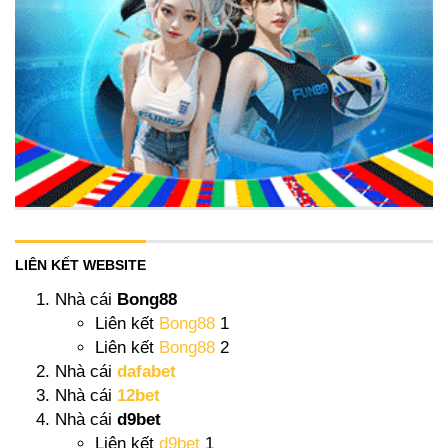
LIÊN KẾT WEBSITE
Nhà cái
Bong88
Liên kết
Bong88
1
Liên kết
Bong88
2
Nhà cái
dafabet
Nhà cái
12bet
Nhà cái
d9bet
Liên kết
d9bet
1