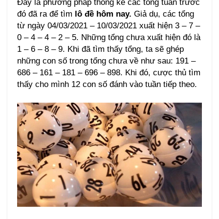
Đây là phương pháp thống kê các tổng tuần trước
đó đã ra để tìm
lô đề hôm nay.
Giả dụ, các tổng
từ ngày 04/03/2021 – 10/03/2021 xuất hiện 3 – 7 –
0 – 4 – 4 – 2 – 5. Những tổng chưa xuất hiện đó là
1 – 6 – 8 – 9. Khi đã tìm thấy tổng, ta sẽ ghép
những con số trong tổng chưa về như sau: 191 –
686 – 161 – 181 – 696 – 898. Khi đó, cược thủ tìm
thấy cho mình 12 con số đánh vào tuần tiếp theo.