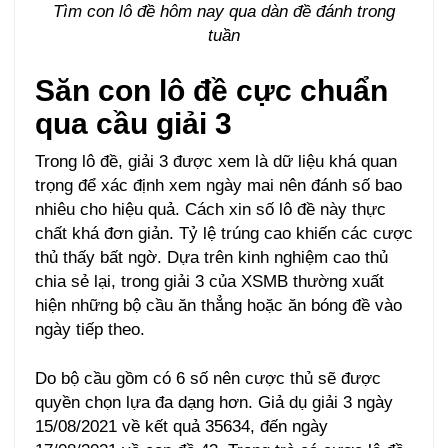
Tìm con lô đề hôm nay qua dàn đề đánh trong
tuần
Săn con lô đề cực chuẩn
qua cầu giải 3
Trong lô đề, giải 3 được xem là dữ liệu khá quan
trọng để xác định xem ngày mai nên đánh số bao
nhiêu cho hiệu quả. Cách xin số lô đề này thực
chất khá đơn giản. Tỷ lệ trúng cao khiến các cược
thủ thấy bất ngờ. Dựa trên kinh nghiệm cao thủ
chia sẻ lại, trong giải 3 của XSMB thường xuất
hiện những bộ cầu ăn thẳng hoặc ăn bóng đề vào
ngày tiếp theo.
Do bộ cầu gồm có 6 số nên cược thủ sẽ được
quyền chọn lựa đa dạng hơn. Giả dụ giải 3 ngày
15/08/2021 về kết quả 35634, đến ngày