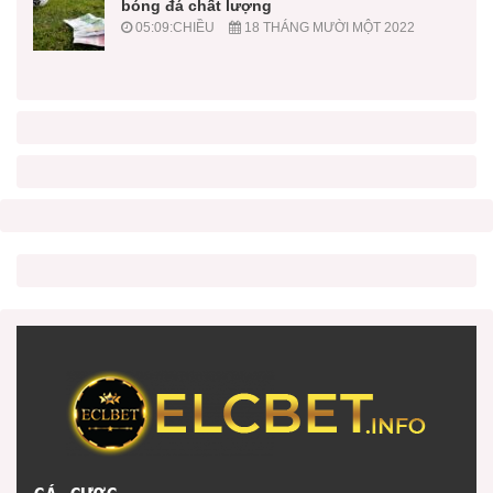
bóng đá chất lượng
05:09:CHIỀU
18 THÁNG MƯỜI MỘT 2022