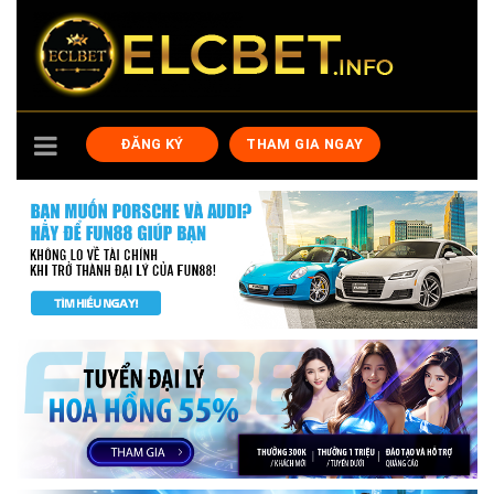
TOGGLE
ĐĂNG KÝ
THAM GIA NGAY
NAVIGATION