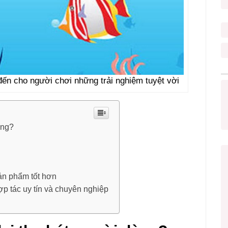
ến cho người chơi những trải nghiệm tuyệt vời
ùng?
sản phẩm tốt hơn
ợp tác uy tín và chuyên nghiệp