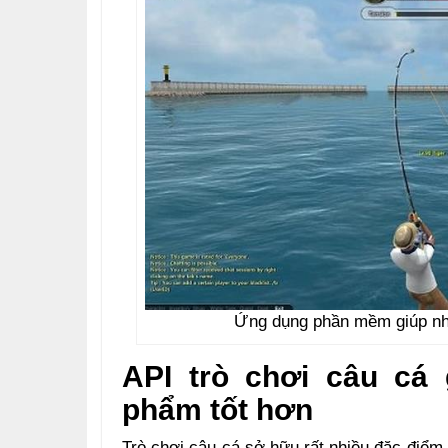
Ứng dụng phần mềm giúp nhà 
API trò chơi câu cá 
phẩm tốt hơn
Trò chơi câu cá sở hữu rất nhiều đặc điểm n