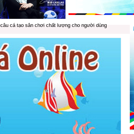
i câu cá tạo sân chơi chất lượng cho người dùng