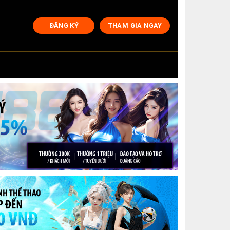
ĐĂNG KÝ
THAM GIA NGAY