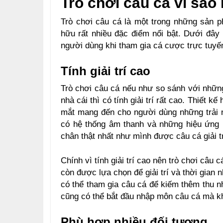
Trò chơi câu cá vì sao
Trò chơi câu cá là một trong những sản 
hữu rất nhiều đặc điểm nổi bật. Dưới đây
người dùng khi tham gia cá cược trực tuyế
Tính giải trí cao
Trò chơi câu cá nếu như so sánh với nhữn
nhà cái thì có tính giải trí rất cao. Thiết 
mắt mang đến cho người dùng những trải n
có hệ thống âm thanh và những hiệu ứng 
chân thật nhất như mình được câu cá giải tr
Chính vì tính giải trí cao nên trò chơi câ
còn được lựa chọn để giải trí và thời gian n
có thể tham gia câu cá để kiếm thêm thu n
cũng có thể bắt đầu nhập môn câu cá mà khô
Phù hợp nhiều đối tượng