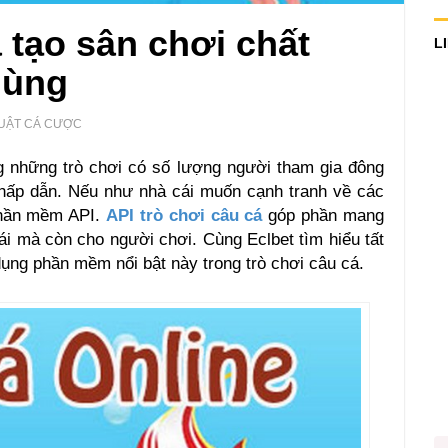
á tạo sân chơi chất
L
dùng
UẬT CÁ CƯỢC
ng những trò chơi có số lượng người tham gia đông
g hấp dẫn. Nếu như nhà cái muốn cạnh tranh về các
phần mềm API.
API trò chơi câu cá
góp phần mang
cái mà còn cho người chơi. Cùng Eclbet tìm hiểu tất
dụng phần mềm nổi bật này trong trò chơi câu cá.