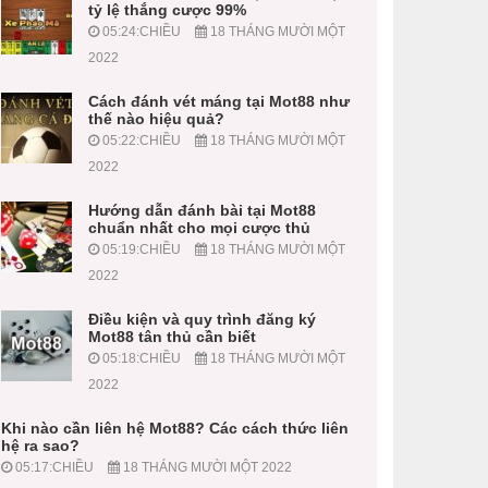
tỷ lệ thắng cược 99%
05:24:CHIỀU
18 THÁNG MƯỜI MỘT
2022
Cách đánh vét máng tại Mot88 như
thế nào hiệu quả?
05:22:CHIỀU
18 THÁNG MƯỜI MỘT
2022
Hướng dẫn đánh bài tại Mot88
chuẩn nhất cho mọi cược thủ
05:19:CHIỀU
18 THÁNG MƯỜI MỘT
2022
Điều kiện và quy trình đăng ký
Mot88 tân thủ cần biết
05:18:CHIỀU
18 THÁNG MƯỜI MỘT
2022
Khi nào cần liên hệ Mot88? Các cách thức liên
hệ ra sao?
05:17:CHIỀU
18 THÁNG MƯỜI MỘT 2022