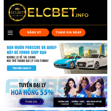
TOGGLE
ĐĂNG KÝ
THAM GIA NGAY
NAVIGATION