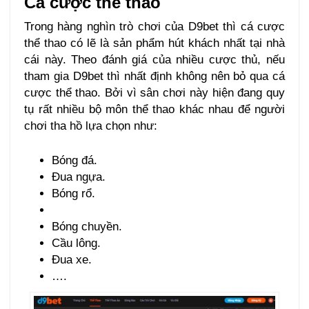
Cá cược thể thao
Trong hàng nghìn trò chơi của D9bet thì cá cược
thể thao có lẽ là sản phẩm hút khách nhất tại nhà
cái này. Theo đánh giá của nhiều cược thủ, nếu
tham gia D9bet thì nhất định không nên bỏ qua cá
cược thể thao. Bởi vì sân chơi này hiện đang quy
tụ rất nhiều bộ môn thể thao khác nhau để người
chơi tha hồ lựa chọn như:
Bóng đá.
Đua ngựa.
Bóng rổ.
Bóng chuyền.
Cầu lông.
Đua xe.
….