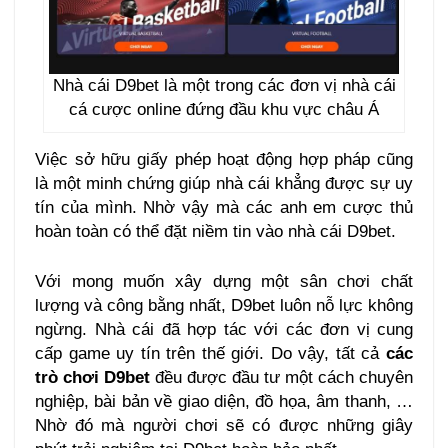
Nhà cái D9bet là một trong các đơn vị nhà cái
cá cược online đứng đầu khu vực châu Á
Việc sở hữu giấy phép hoạt động hợp pháp cũng
là một minh chứng giúp nhà cái khẳng được sự uy
tín của mình. Nhờ vậy mà các anh em cược thủ
hoàn toàn có thể đặt niềm tin vào nhà cái D9bet.
Với mong muốn xây dựng một sân chơi chất
lượng và công bằng nhất, D9bet luôn nỗ lực không
ngừng. Nhà cái đã hợp tác với các đơn vị cung
cấp game uy tín trên thế giới. Do vậy, tất cả
các
trò chơi D9bet
đều được đầu tư một cách chuyên
nghiệp, bài bản về giao diện, đồ họa, âm thanh, …
Nhờ đó mà người chơi sẽ có được những giây