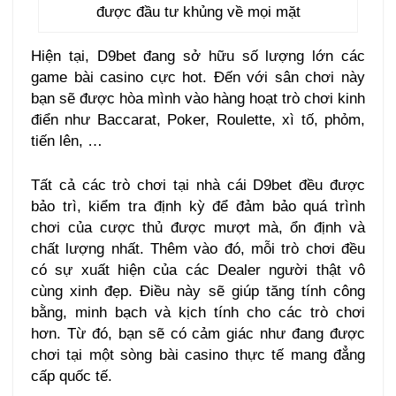
được đầu tư khủng về mọi mặt
Hiện tại, D9bet đang sở hữu số lượng lớn các
game bài casino cực hot. Đến với sân chơi này
bạn sẽ được hòa mình vào hàng hoạt trò chơi kinh
điển như Baccarat, Poker, Roulette, xì tố, phỏm,
tiến lên, …
Tất cả các trò chơi tại nhà cái D9bet đều được
bảo trì, kiểm tra định kỳ để đảm bảo quá trình
chơi của cược thủ được mượt mà, ổn định và
chất lượng nhất. Thêm vào đó, mỗi trò chơi đều
có sự xuất hiện của các Dealer người thật vô
cùng xinh đẹp. Điều này sẽ giúp tăng tính công
bằng, minh bạch và kịch tính cho các trò chơi
hơn. Từ đó, bạn sẽ có cảm giác như đang được
chơi tại một sòng bài casino thực tế mang đẳng
cấp quốc tế.