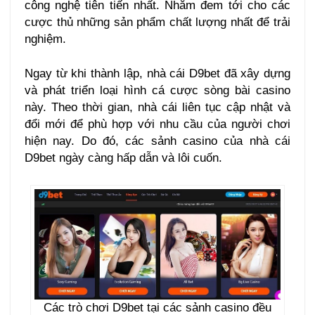
công nghệ tiên tiến nhất. Nhằm đem tới cho các
cược thủ những sản phẩm chất lượng nhất để trải
nghiệm.
Ngay từ khi thành lập, nhà cái D9bet đã xây dựng
và phát triển loại hình cá cược sòng bài casino
này. Theo thời gian, nhà cái liên tục cập nhật và
đổi mới để phù hợp với nhu cầu của người chơi
hiện nay. Do đó, các sảnh casino của nhà cái
D9bet ngày càng hấp dẫn và lôi cuốn.
Các trò chơi D9bet tại các sảnh casino đều