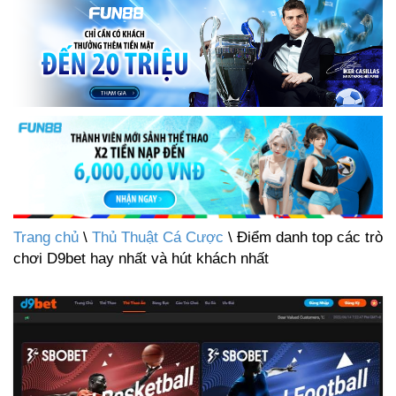
Trang chủ
\
Thủ Thuật Cá Cược
\ Điểm danh top các trò
chơi D9bet hay nhất và hút khách nhất