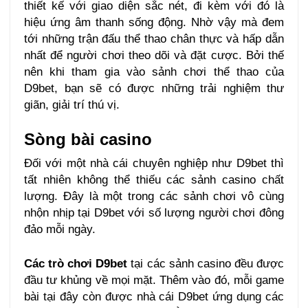
thiết kế với giao diện sắc nét, đi kèm với đó là
hiệu ứng âm thanh sống động. Nhờ vậy mà đem
tới những trận đấu thể thao chân thực và hấp dẫn
nhất để người chơi theo dõi và đặt cược. Bởi thế
nên khi tham gia vào sảnh chơi thể thao của
D9bet, bạn sẽ có được những trải nghiệm thư
giãn, giải trí thú vị.
Sòng bài casino
Đối với một nhà cái chuyên nghiệp như D9bet thì
tất nhiên không thể thiếu các sảnh casino chất
lượng. Đây là một trong các sảnh chơi vô cùng
nhộn nhịp tại D9bet với số lượng người chơi đông
đảo mỗi ngày.
Các trò chơi D9bet
tại các sảnh casino đều được
đầu tư khủng về mọi mặt. Thêm vào đó, mỗi game
bài tại đây còn được nhà cái D9bet ứng dụng các