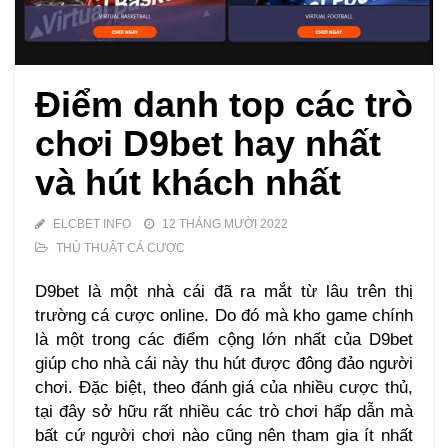
Điểm danh top các trò
chơi D9bet hay nhất
và hút khách nhất
ELCBET INFO
12 THÁNG MƯỜI 2022
THỦ THUẬT CÁ CƯỢC
D9bet là một nhà cái đã ra mắt từ lâu trên thị
trường cá cược online. Do đó mà kho game chính
là một trong các điểm cộng lớn nhất của D9bet
giúp cho nhà cái này thu hút được đông đảo người
chơi. Đặc biệt, theo đánh giá của nhiều cược thủ,
tại đây sở hữu rất nhiều các trò chơi hấp dẫn mà
bất cứ người chơi nào cũng nên tham gia ít nhất