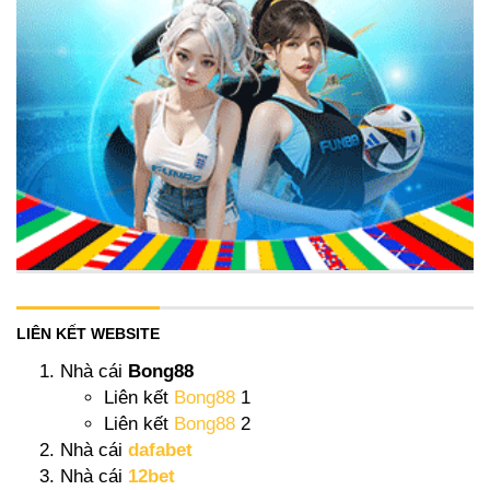
LIÊN KẾT WEBSITE
Nhà cái
Bong88
Liên kết
Bong88
1
Liên kết
Bong88
2
Nhà cái
dafabet
Nhà cái
12bet