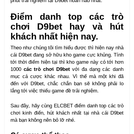
phút trải nghiệm tại D9bet hoàn hảo nhất.
Điểm danh top các trò
chơi D9bet hay và hút
khách nhất hiện nay.
Theo như chúng tôi tìm hiểu được thì hiện nay nhà
cái D9bet đang sở hữu kho game cực khủng. Tính
tới thời điểm hiện tại thì kho game này có tới hơn
1000
các trò chơi D9bet
với đa dạng các danh
mục cá cược khác nhau. Vì thế mà một khi đã
đến với D9bet, chắc chắn bạn sẽ không phải lo
lắng tới việc thiếu game đề trải nghiệm.
Sau đây, hãy cùng ELCBET điểm danh top các trò
chơi kinh điển, hút khách nhất tại nhà cái D9bet
mà bạn không nên bỏ lỡ nhé.