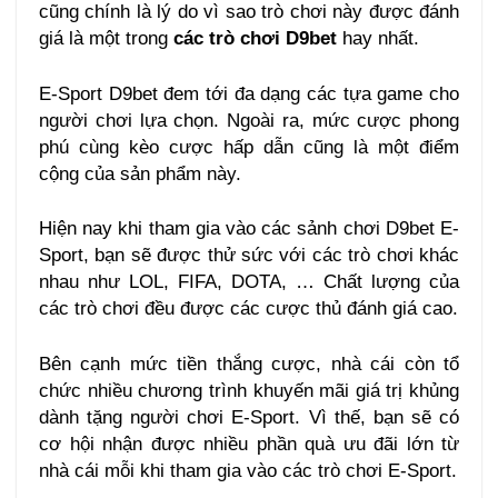
cũng chính là lý do vì sao trò chơi này được đánh
giá là một trong
các trò chơi D9bet
hay nhất.
E-Sport D9bet đem tới đa dạng các tựa game cho
người chơi lựa chọn. Ngoài ra, mức cược phong
phú cùng kèo cược hấp dẫn cũng là một điểm
cộng của sản phẩm này.
Hiện nay khi tham gia vào các sảnh chơi D9bet E-
Sport, bạn sẽ được thử sức với các trò chơi khác
nhau như LOL, FIFA, DOTA, … Chất lượng của
các trò chơi đều được các cược thủ đánh giá cao.
Bên cạnh mức tiền thắng cược, nhà cái còn tổ
chức nhiều chương trình khuyến mãi giá trị khủng
dành tặng người chơi E-Sport. Vì thế, bạn sẽ có
cơ hội nhận được nhiều phần quà ưu đãi lớn từ
nhà cái mỗi khi tham gia vào các trò chơi E-Sport.