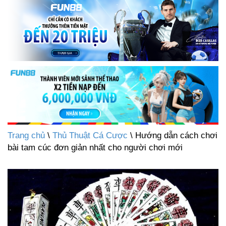
Trang chủ
\
Thủ Thuật Cá Cược
\ Hướng dẫn cách chơi
bài tam cúc đơn giản nhất cho người chơi mới