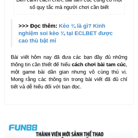
số quy tắc mà người chơi cần biết
>>> Đọc thêm:
Kèo ¾ là gì? Kinh
nghiệm soi kèo ¾ tại ECLBET được
cao thủ bật mí
Bài viết hôm nay đã đưa các bạn đầy đủ những
thông tin cần thiết để hiểu
cách chơi bài tam cúc
,
một game bài dân gian nhưng vô cùng thú vị.
Mong rằng các thông tin trong bài viết đã đủ chỉ
tiết và dễ hiểu đối với bạn đọc.