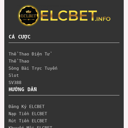
CÁ CƯỢC
Thể Thao Điện Tử
Thể Thao
Sòng Bài Trực Tuyến
Slot
SV388
HƯỚNG DẪN
Đăng Ký ELCBET
Nạp Tiền ELCBET
Rút Tiền ELCBET
Khuyến Mãi ELCBET