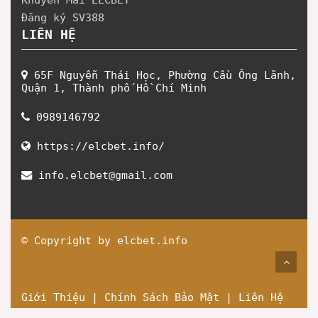
Đăng ký SV388
LIÊN HỆ
65F Nguyễn Thái Học, Phường Cầu Ông Lãnh,
Quận 1, Thành phố Hồ Chí Minh
0989146792
https://elcbet.info/
info.elcbet@gmail.com
© Copyright by
elcbet.info
Giới Thiệu
|
Chính Sách Bảo Mật
|
Liên Hệ