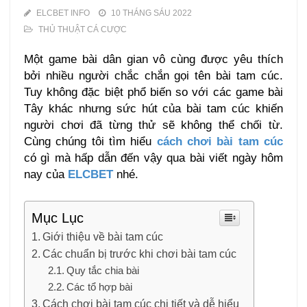
ELCBET INFO
10 THÁNG SÁU 2022
THỦ THUẬT CÁ CƯỢC
Một game bài dân gian vô cùng được yêu thích
bởi nhiều người chắc chắn gọi tên bài tam cúc.
Tuy không đặc biệt phổ biến so với các game bài
Tây khác nhưng sức hút của bài tam cúc khiến
người chơi đã từng thử sẽ không thể chối từ.
Cùng chúng tôi tìm hiểu
cách chơi bài tam cúc
có gì mà hấp dẫn đến vậy qua bài viết ngày hôm
nay của
ELCBET
nhé.
Mục Lục
Giới thiệu về bài tam cúc
Các chuẩn bị trước khi chơi bài tam cúc
Quy tắc chia bài
Các tổ hợp bài
Cách chơi bài tam cúc chi tiết và dễ hiểu