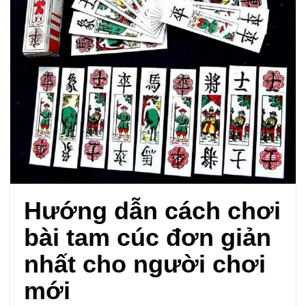
Hướng dẫn cách chơi
bài tam cúc đơn giản
nhất cho người chơi
mới