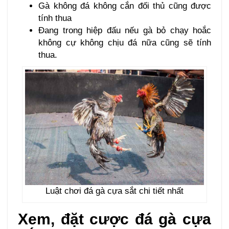
Gà không đá không cắn đối thủ cũng được
tính thua
Đang trong hiệp đấu nếu gà bỏ chạy hoắc
không cự không chịu đá nữa cũng sẽ tính
thua.
Luật chơi đá gà cựa sắt chi tiết nhất
Xem, đặt cược đá gà cựa