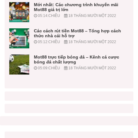
Mới nhất: Các chương trình khuyến mãi
Mot88 giá trị lớn
05:14:CHIỀU
18 THÁNG MƯỜI MỘT 2022
Các cách rút tiền Mot88 – Tổng hợp cách
thức nhà cái hỗ trợ
05:12:CHIỀU
18 THÁNG MƯỜI MỘT 2022
Mot88 trực tiếp bóng đá – Kênh cá cược
bóng đá chất lượng
05:09:CHIỀU
18 THÁNG MƯỜI MỘT 2022