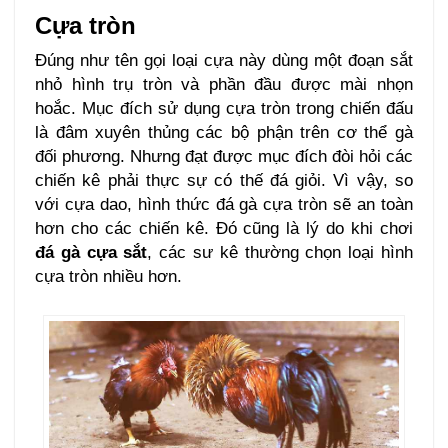
Cựa tròn
Đúng như tên gọi loại cựa này dùng một đoạn sắt
nhỏ hình trụ tròn và phần đầu được mài nhọn
hoắc. Mục đích sử dụng cựa tròn trong chiến đấu
là đâm xuyên thủng các bộ phận trên cơ thể gà
đối phương. Nhưng đạt được mục đích đòi hỏi các
chiến kê phải thực sự có thế đá giỏi. Vì vậy, so
với cựa dao, hình thức đá gà cựa tròn sẽ an toàn
hơn cho các chiến kê. Đó cũng là lý do khi chơi
đá gà cựa sắt
, các sư kê thường chọn loại hình
cựa tròn nhiều hơn.