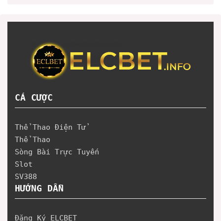
CÁ CƯỢC
Thể Thao Điện Tử
Thể Thao
Sòng Bài Trực Tuyến
Slot
SV388
HƯỚNG DẪN
Đăng Ký ELCBET