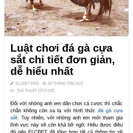
Luật chơi đá gà cựa
sắt chi tiết đơn giản,
dễ hiểu nhất
ELCBET INFO
05 THÁNG TÁM 2022
THỦ THUẬT CÁ CƯỢC
Đôi với những anh em dân chơi cá cược thì chắc
chắn không còn xa lạ với hình thức
đá gà cựa
sắt
.
Tuy nhiên, với những anh em mới tham gia
lĩnh vực này sẽ còn khá bỡ ngỡ. Hiểu được điều
đó nên ELCBET đã tổng hợp tất cả thông tin về