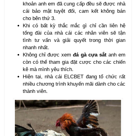
khoản anh em đã cung cấp đều sẽ được nhà
cái bảo mật tuyệt đối, cam kết không bán
cho bên thứ 3.
Khi có bất kỳ thắc mắc gì chỉ cần liên hệ
tổng đài của nhà cái các nhân viên sẽ tận
tình tư vấn và giải quyết trong thời gian
nhanh nhất.
Không chỉ được xem
đá gà cựa sắt
anh em
còn có thể tham gia đặt cược cho các chiến
kê mà mình yêu thích.
Hiện tại, nhà cái ELCBET đang tổ chức rất
nhiều chương trình khuyến mãi dành cho các
thành viên.