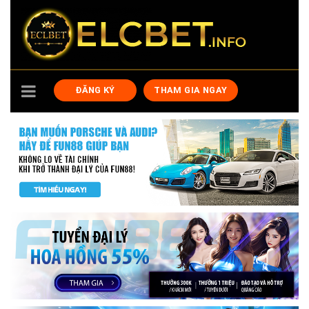
TOGGLE
ĐĂNG KÝ
THAM GIA NGAY
NAVIGATION