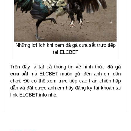
Những lợi ích khi xem đá gà cựa sắt trực tiếp
tại ELCBET
Trên đây là tất cả thông tin về hình thức
đá gà
cựa sắt
mà ELCBET muốn gửi đến anh em dân
chơi. Để có thể xem trực tiếp các trận chiến hấp
dẫn và đặt cược anh em hãy đăng ký tài khoản tại
link ELCBET.info nhé.