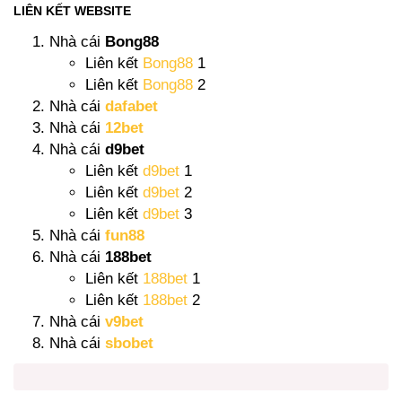
LIÊN KẾT WEBSITE
Nhà cái
Bong88
Liên kết
Bong88
1
Liên kết
Bong88
2
Nhà cái
dafabet
Nhà cái
12bet
Nhà cái
d9bet
Liên kết
d9bet
1
Liên kết
d9bet
2
Liên kết
d9bet
3
Nhà cái
fun88
Nhà cái
188bet
Liên kết
188bet
1
Liên kết
188bet
2
Nhà cái
v9bet
Nhà cái
sbobet