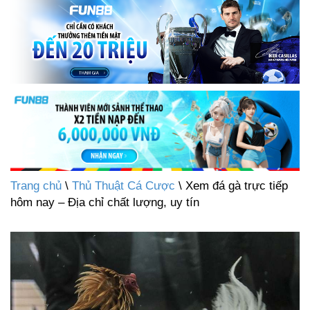
Trang chủ
\
Thủ Thuật Cá Cược
\ Xem đá gà trực tiếp
hôm nay – Địa chỉ chất lượng, uy tín