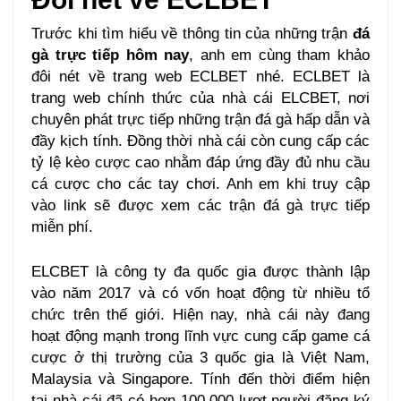
Trước khi tìm hiểu về thông tin của những trận
đá
gà trực tiếp hôm nay
, anh em cùng tham khảo
đôi nét về trang web ECLBET nhé. ECLBET là
trang web chính thức của nhà cái ELCBET, nơi
chuyên phát trực tiếp những trận đá gà hấp dẫn và
đầy kịch tính. Đồng thời nhà cái còn cung cấp các
tỷ lệ kèo cược cao nhằm đáp ứng đầy đủ nhu cầu
cá cược cho các tay chơi. Anh em khi truy cập
vào link sẽ được xem các trận đá gà trực tiếp
miễn phí.
ELCBET là công ty đa quốc gia được thành lập
vào năm 2017 và có vốn hoạt động từ nhiều tổ
chức trên thế giới. Hiện nay, nhà cái này đang
hoạt động mạnh trong lĩnh vực cung cấp game cá
cược ở thị trường của 3 quốc gia là Việt Nam,
Malaysia và Singapore. Tính đến thời điểm hiện
tại nhà cái đã có hơn 100.000 lượt người đăng ký