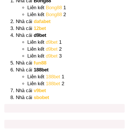
Nhà cái
Bong88
Liên kết
Bong88
1
Liên kết
Bong88
2
Nhà cái
dafabet
Nhà cái
12bet
Nhà cái
d9bet
Liên kết
d9bet
1
Liên kết
d9bet
2
Liên kết
d9bet
3
Nhà cái
fun88
Nhà cái
188bet
Liên kết
188bet
1
Liên kết
188bet
2
Nhà cái
v9bet
Nhà cái
sbobet