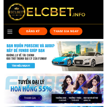
TOGGLE
ĐĂNG KÝ
THAM GIA NGAY
NAVIGATION