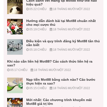
Cách đánh vét máng tại Mot88 như thế nào
hiệu quả?
05:22:CHIỀU
18 THÁNG MƯỜI MỘT 2022
Hướng dẫn đánh bài tại Mot88 chuẩn nhất
cho mọi cược thủ
05:19:CHIỀU
18 THÁNG MƯỜI MỘT 2022
Điều kiện và quy trình đăng ký Mot88 tân thủ
cần biết
05:18:CHIỀU
18 THÁNG MƯỜI MỘT 2022
Khi nào cần liên hệ Mot88? Các cách thức liên hệ ra
sao?
05:17:CHIỀU
18 THÁNG MƯỜI MỘT 2022
Nạp tiền Mot88 bằng cách nào? Các bước
thực hiện ra sao?
05:15:CHIỀU
18 THÁNG MƯỜI MỘT 2022
Mới nhất: Các chương trình khuyến mãi
Mot88 giá trị lớn