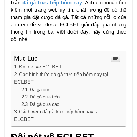
trận
đá gà trực tiếp hôm nay
. Anh em muốn tìm
kiếm một trang web uy tín, chất lượng để có thể
tham gia đặt cược đá gà. Tất cả những nỗi lo của
anh em đề sẽ được ECLBET giải đáp qua những
thông tin trong bài viết dưới đây, hãy cùng theo
dõi nhé.
Mục Lục
Đôi nét về ECLBET
Các hình thức đá gà trực tiếp hôm nay tại
ECLBET
Đá gà đòn
Đá gà cựa tròn
Đá gà cựa dao
Cách xem đá gà trực tiếp hôm nay tại
ELCBET
Đôi nét về ECLBET