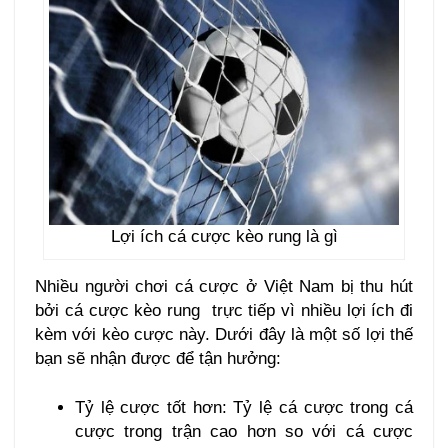
Lợi ích cá cược kèo rung là gì
Nhiều người chơi cá cược ở Việt Nam bị thu hút
bởi cá cược kèo rung trực tiếp vì nhiều lợi ích đi
kèm với kèo cược này. Dưới đây là một số lợi thế
bạn sẽ nhận được để tận hưởng:
Tỷ lệ cược tốt hơn: Tỷ lệ cá cược trong cá
cược trong trận cao hơn so với cá cược