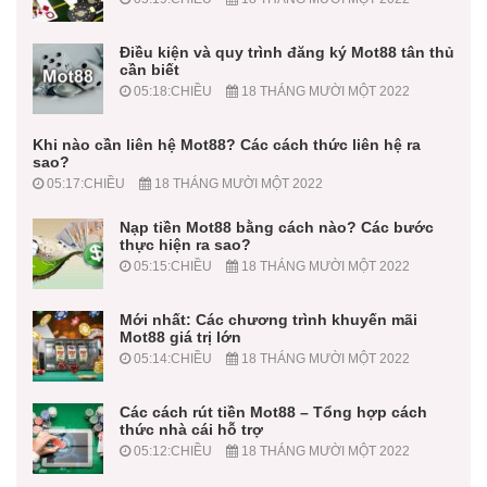
Điều kiện và quy trình đăng ký Mot88 tân thủ
cần biết
05:18:CHIỀU
18 THÁNG MƯỜI MỘT 2022
Khi nào cần liên hệ Mot88? Các cách thức liên hệ ra
sao?
05:17:CHIỀU
18 THÁNG MƯỜI MỘT 2022
Nạp tiền Mot88 bằng cách nào? Các bước
thực hiện ra sao?
05:15:CHIỀU
18 THÁNG MƯỜI MỘT 2022
Mới nhất: Các chương trình khuyến mãi
Mot88 giá trị lớn
05:14:CHIỀU
18 THÁNG MƯỜI MỘT 2022
Các cách rút tiền Mot88 – Tổng hợp cách
thức nhà cái hỗ trợ
05:12:CHIỀU
18 THÁNG MƯỜI MỘT 2022