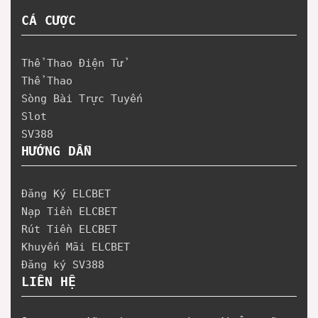
CÁ CƯỢC
Thể Thao Điện Tử
Thể Thao
Sòng Bài Trực Tuyến
Slot
SV388
HƯỚNG DẪN
Đăng Ký ELCBET
Nạp Tiền ELCBET
Rút Tiền ELCBET
Khuyến Mãi ELCBET
Đăng ký SV388
LIÊN HỆ