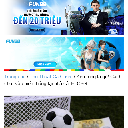
Trang chủ
\
Thủ Thuật Cá Cược
\ Kèo rung là gì? Cách
chơi và chiến thắng tại nhà cái ELCBet