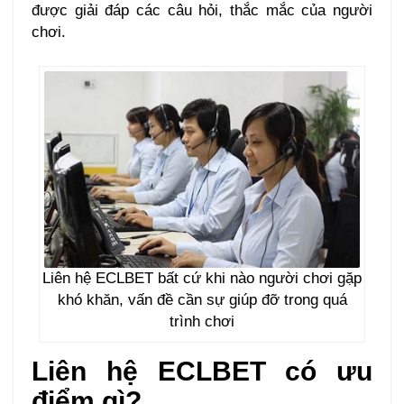
được giải đáp các câu hỏi, thắc mắc của người
chơi.
Liên hệ ECLBET bất cứ khi nào người chơi gặp
khó khăn, vấn đề cần sự giúp đỡ trong quá
trình chơi
Liên hệ ECLBET có ưu
điểm gì?