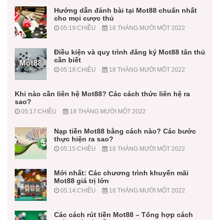
Hướng dẫn đánh bài tại Mot88 chuẩn nhất
cho mọi cược thủ
05:19:CHIỀU
18 THÁNG MƯỜI MỘT 2022
Điều kiện và quy trình đăng ký Mot88 tân thủ
cần biết
05:18:CHIỀU
18 THÁNG MƯỜI MỘT 2022
Khi nào cần liên hệ Mot88? Các cách thức liên hệ ra
sao?
05:17:CHIỀU
18 THÁNG MƯỜI MỘT 2022
Nạp tiền Mot88 bằng cách nào? Các bước
thực hiện ra sao?
05:15:CHIỀU
18 THÁNG MƯỜI MỘT 2022
Mới nhất: Các chương trình khuyến mãi
Mot88 giá trị lớn
05:14:CHIỀU
18 THÁNG MƯỜI MỘT 2022
Các cách rút tiền Mot88 – Tổng hợp cách