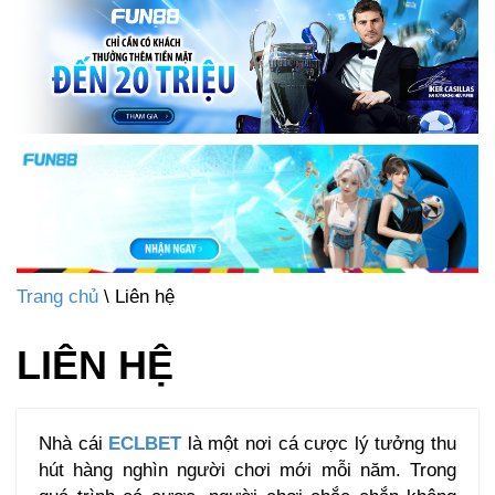
Trang chủ
\ Liên hệ
LIÊN HỆ
Nhà cái
ECLBET
là một nơi cá cược lý tưởng thu
hút hàng nghìn người chơi mới mỗi năm. Trong