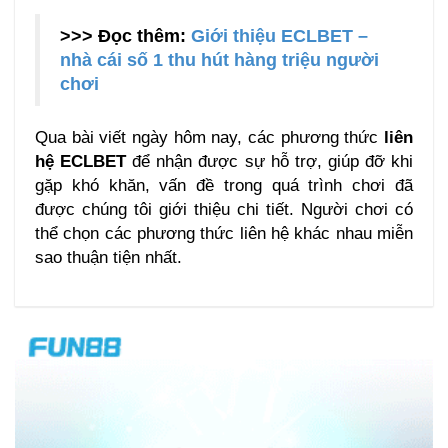
>>> Đọc thêm:
Giới thiệu ECLBET –
nhà cái số 1 thu hút hàng triệu người
chơi
Qua bài viết ngày hôm nay, các phương thức
liên
hệ ECLBET
để nhận được sự hỗ trợ, giúp đỡ khi
gặp khó khăn, vấn đề trong quá trình chơi đã
được chúng tôi giới thiệu chi tiết. Người chơi có
thể chọn các phương thức liên hệ khác nhau miễn
sao thuận tiện nhất.