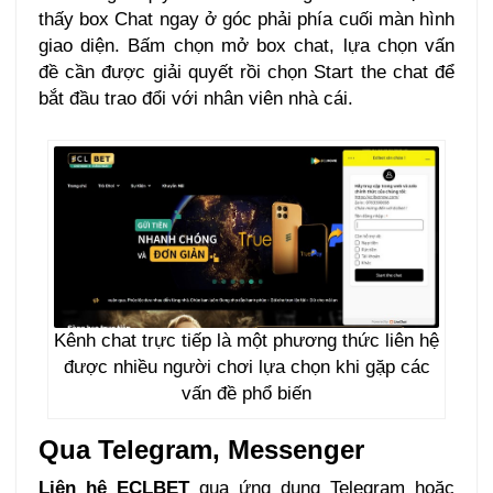
thấy box Chat ngay ở góc phải phía cuối màn hình
giao diện. Bấm chọn mở box chat, lựa chọn vấn
đề cần được giải quyết rồi chọn Start the chat để
bắt đầu trao đổi với nhân viên nhà cái.
Kênh chat trực tiếp là một phương thức liên hệ
được nhiều người chơi lựa chọn khi gặp các
vấn đề phổ biến
Qua Telegram, Messenger
Liên hệ ECLBET
qua ứng dụng Telegram hoặc