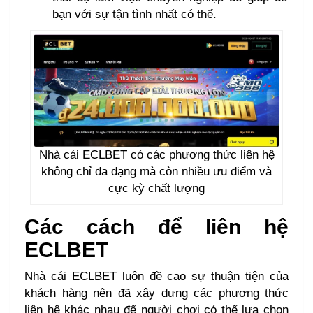
bạn với sự tận tình nhất có thể.
Nhà cái ECLBET có các phương thức liên hệ
không chỉ đa dạng mà còn nhiều ưu điểm và
cực kỳ chất lượng
Các cách để liên hệ
ECLBET
Nhà cái ECLBET luôn đề cao sự thuận tiện của
khách hàng nên đã xây dựng các phương thức
liên hệ khác nhau để người chơi có thể lựa chọn