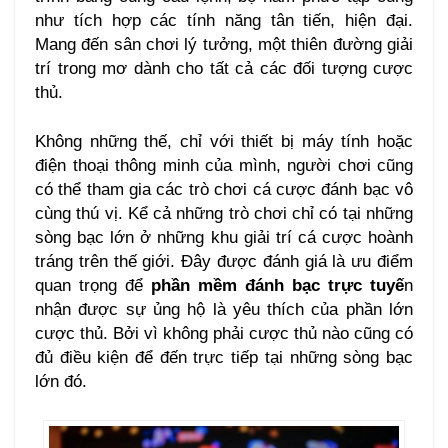
như tích hợp các tính năng tân tiến, hiện đại.
Mang đến sân chơi lý tưởng, một thiên đường giải
trí trong mơ dành cho tất cả các đối tượng cược
thủ.
Không những thế, chỉ với thiết bị máy tính hoặc
điện thoại thông minh của mình, người chơi cũng
có thể tham gia các trò chơi cá cược đánh bạc vô
cùng thú vị. Kể cả những trò chơi chỉ có tại những
sòng bạc lớn ở những khu giải trí cá cược hoành
tráng trên thế giới. Đây được đánh giá là ưu điểm
quan trọng để
phần mềm đánh bạc trực tuyế
n
nhận được sự ủng hộ là yêu thích của phần lớn
cược thủ. Bởi vì không phải cược thủ nào cũng có
đủ điều kiện để đến trực tiếp tại những sòng bạc
lớn đó.