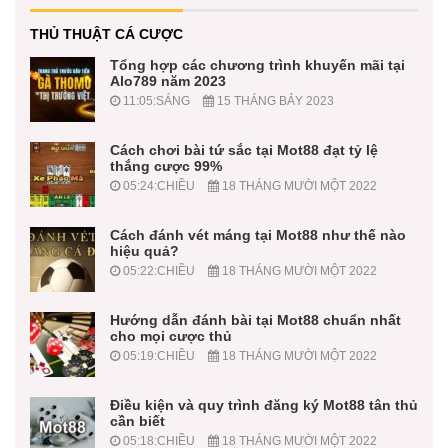
THỦ THUẬT CÁ CƯỢC
Tổng hợp các chương trình khuyến mãi tại
Alo789 năm 2023
11:05:SÁNG
15 THÁNG BẢY 2023
Cách chơi bài tứ sắc tại Mot88 đạt tỷ lệ
thắng cược 99%
05:24:CHIỀU
18 THÁNG MƯỜI MỘT 2022
Cách đánh vét máng tại Mot88 như thế nào
hiệu quả?
05:22:CHIỀU
18 THÁNG MƯỜI MỘT 2022
Hướng dẫn đánh bài tại Mot88 chuẩn nhất
cho mọi cược thủ
05:19:CHIỀU
18 THÁNG MƯỜI MỘT 2022
Điều kiện và quy trình đăng ký Mot88 tân thủ
cần biết
05:18:CHIỀU
18 THÁNG MƯỜI MỘT 2022