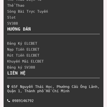
Thể Thao
Sòng Bài Trực Tuyến
Slot
SV388
HƯỚNG DẪN
Đăng Ký ELCBET
Nạp Tiền ELCBET
Rút Tiền ELCBET
Khuyến Mãi ELCBET
Đăng ký SV388
LIÊN HỆ
65F Nguyễn Thái Học, Phường Cầu Ông Lãnh,
Quận 1, Thành phố Hồ Chí Minh
0989146792