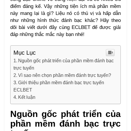
điểm đáng kể. Vậy những tiện ích mà phần mềm
này mang lại là gì? Liệu nó có thú vị và hấp dẫn
như những hình thức đánh bạc khác? Hãy theo
dõi bài viết dưới đây cùng ECLBET để được giải
đáp những thắc mắc này bạn nhé!
Mục Lục
Nguồn gốc phát triển của phần mềm đánh bạc
trực tuyến
Vì sao nên chọn phần mềm đánh trực tuyến?
Giới thiệu phần mềm đánh bạc trực tuyến
ECLBET
Kết luận
Nguồn gốc phát triển của
phần mềm đánh bạc trực