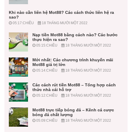
Khi nào cần liên hệ Mot88? Các cách thức liên hệ ra
sao?
05:17:CHIỀU
18 THÁNG MƯỜI MỘT 2022
Nạp tiền Mot88 bằng cách nào? Các bước
thực hiện ra sao?
05:15:CHIỀU
18 THÁNG MƯỜI MỘT 2022
Mới nhất: Các chương trình khuyến mãi
Mot88 giá trị lớn
05:14:CHIỀU
18 THÁNG MƯỜI MỘT 2022
Các cách rút tiền Mot88 – Tổng hợp cách
thức nhà cái hỗ trợ
05:12:CHIỀU
18 THÁNG MƯỜI MỘT 2022
Mot88 trực tiếp bóng đá – Kênh cá cược
bóng đá chất lượng
05:09:CHIỀU
18 THÁNG MƯỜI MỘT 2022