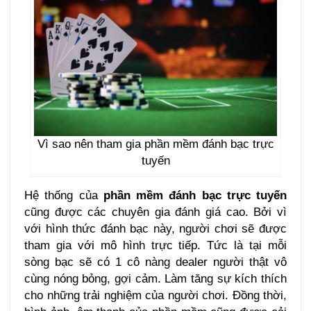
Vì sao nên tham gia phần mềm đánh bạc trực
tuyến
Hệ thống của
phần mềm đánh bạc trực tuyến
cũng được các chuyên gia đánh giá cao. Bởi vì
với hình thức đánh bạc này, người chơi sẽ được
tham gia với mô hình trực tiếp. Tức là tại mỗi
sòng bạc sẽ có 1 cô nàng dealer người thật vô
cùng nóng bỏng, gợi cảm. Làm tăng sự kích thích
cho những trải nghiệm của người chơi. Đồng thời,