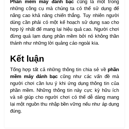
Phần mềm máy đánh bạc
cũng là một trong
những công cụ mà chúng ta có thể sử dụng để
nâng cao khả năng chiến thắng. Tuy nhiên người
dùng cần phải có một kế hoạch sử dụng sao cho
hợp lý nhất để mang lại hiệu quả cao. Người chơi
đừng quá lạm dụng phần mềm bởi nó không thần
thánh như những lời quảng cáo ngoài kia.
Kết luận
Tổng hợp tất cả những thông tin chia sẻ về
phần
mềm máy đánh bạc
cũng như các vấn đề mà
người chơi cần lưu ý khi ứng dụng thông tin của
phần mềm. Những thông tin này cực kỳ hữu ích
và sẽ giúp cho người chơi có thể dễ dàng mang
lại một nguồn thu nhập bền vững nếu như áp dụng
đúng.