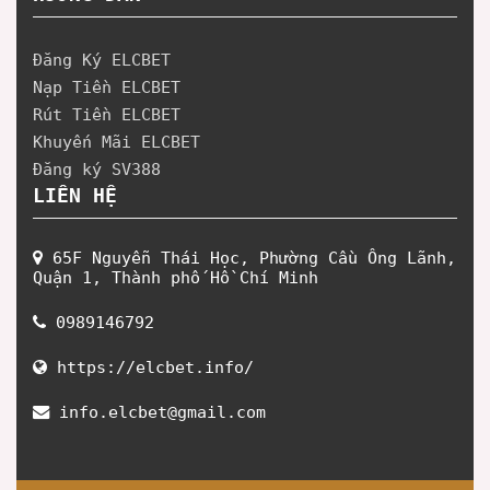
Đăng Ký ELCBET
Nạp Tiền ELCBET
Rút Tiền ELCBET
Khuyến Mãi ELCBET
Đăng ký SV388
LIÊN HỆ
65F Nguyễn Thái Học, Phường Cầu Ông Lãnh,
Quận 1, Thành phố Hồ Chí Minh
0989146792
https://elcbet.info/
info.elcbet@gmail.com