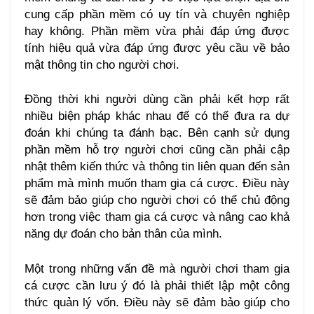
cung cấp phần mềm có uy tín và chuyên nghiệp
hay không. Phần mềm vừa phải đáp ứng được
tính hiệu quả vừa đáp ứng được yêu cầu về bảo
mật thông tin cho người chơi.
Đồng thời khi người dùng cần phải kết hợp rất
nhiều biện pháp khác nhau để có thể đưa ra dự
đoán khi chúng ta đánh bạc. Bên cạnh sử dụng
phần mềm hỗ trợ người chơi cũng cần phải cập
nhật thêm kiến thức và thông tin liên quan đến sản
phẩm mà mình muốn tham gia cá cược. Điều này
sẽ đảm bảo giúp cho người chơi có thể chủ động
hơn trong việc tham gia cá cược và nâng cao khả
năng dự đoán cho bản thân của mình.
Một trong những vấn đề mà người chơi tham gia
cá cược cần lưu ý đó là phải thiết lập một công
thức quản lý vốn. Điều này sẽ đảm bảo giúp cho