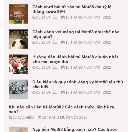
Cách chơi bài tứ sắc tại Mot88 đạt tỷ lệ
thắng cược 99%
05:24:CHIỀU
18 THÁNG MƯỜI MỘT 2022
Cách đánh vét máng tại Mot88 như thế nào
hiệu quả?
05:22:CHIỀU
18 THÁNG MƯỜI MỘT 2022
Hướng dẫn đánh bài tại Mot88 chuẩn nhất
cho mọi cược thủ
05:19:CHIỀU
18 THÁNG MƯỜI MỘT 2022
Điều kiện và quy trình đăng ký Mot88 tân thủ
cần biết
05:18:CHIỀU
18 THÁNG MƯỜI MỘT 2022
Khi nào cần liên hệ Mot88? Các cách thức liên hệ ra
sao?
05:17:CHIỀU
18 THÁNG MƯỜI MỘT 2022
Nạp tiền Mot88 bằng cách nào? Các bước