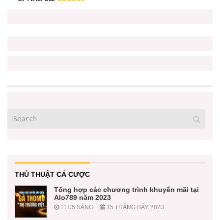
THỦ THUẬT CÁ CƯỢC
Tổng hợp các chương trình khuyến mãi tại
Alo789 năm 2023
11:05:SÁNG
15 THÁNG BẢY 2023