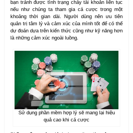
bạn tránh được tình trạng cháy tài khoản liên tục
nếu như chúng ta tham gia cá cược trong một
khoảng thời gian dài. Người dùng nên ưu tiên
quản trị tâm lý và cảm xúc của mình tốt để có thể
dự đoán dựa trên kiến thức cũng như kỹ năng hơn
là những cảm xúc ngoài luồng.
Sử dụng phần mềm hợp lý sẽ mang lại hiệu
quả cao khi cá cược