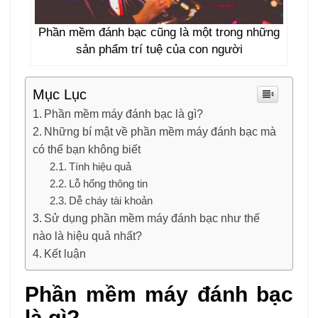
Phần mềm đánh bạc cũng là một trong những
sản phẩm trí tuệ của con người
Mục Lục
Phần mềm máy đánh bạc là gì?
Những bí mật về phần mềm máy đánh bạc mà
có thể bạn không biết
Tính hiệu quả
Lỗ hổng thông tin
Dễ cháy tài khoản
Sử dụng phần mềm máy đánh bạc như thế
nào là hiệu quả nhất?
Kết luận
Phần mềm máy đánh bạc
là gì?