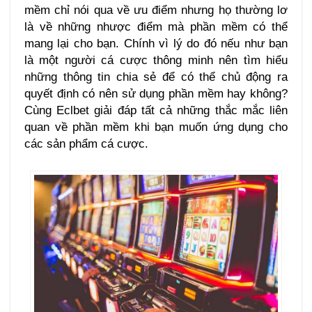
mềm chỉ nói qua về ưu điểm nhưng họ thường lơ
là về những nhược điểm mà phần mềm có thể
mang lại cho bạn. Chính vì lý do đó nếu như bạn
là một người cá cược thông minh nên tìm hiểu
những thông tin chia sẻ để có thể chủ động ra
quyết định có nên sử dụng phần mềm hay không?
Cùng Eclbet giải đáp tất cả những thắc mắc liên
quan về phần mềm khi bạn muốn ứng dụng cho
các sản phẩm cá cược.