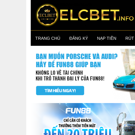
TRANG CHỦ
ĐĂNG KÝ
NẠP TIỀN
RÚT