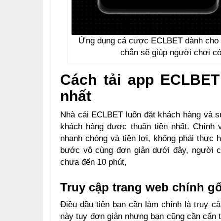
Ứng dụng cá cược ECLBET dành cho điệ
chắn sẽ giúp người chơi có
Cách tải app ECLBET
nhất
Nhà cái ECLBET luôn đặt khách hàng và sự 
khách hàng được thuận tiện nhất. Chính 
nhanh chóng và tiện lợi, không phải thực h
bước vô cùng đơn giản dưới đây, người c
chưa đến 10 phút,
Truy cập trang web chính g
Điều đầu tiên bạn cần làm chính là truy 
này tuy đơn giản nhưng bạn cũng cần cẩn t