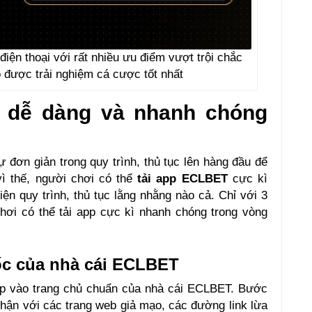
n thoại với rất nhiều ưu điểm vượt trội chắc
 được trải nghiệm cá cược tốt nhất
 dễ dàng và nhanh chóng
đơn giản trong quy trình, thủ tục lên hàng đầu để
vì thế, người chơi có thể
tải app ECLBET
cực kì
iện quy trình, thủ tục lằng nhằng nào cả. Chỉ với 3
hơi có thể tải app cực kì nhanh chóng trong vòng
ốc của nhà cái ECLBET
cập vào trang chủ chuẩn của nhà cái ECLBET. Bước
hận với các trang web giả mạo, các đường link lừa