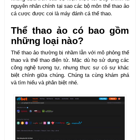
nguyên nhân chính tại sao các bộ môn thể thao ảo
cá cược được coi là máy đánh cá thể thao.
Thể thao ảo có bao gồm
những loại nào?
Thể thao ảo thường bị nhầm lẫn với mô phỏng thể
thao và thể thao điện tử. Mặc dù họ sử dụng các
công nghệ tương tự, nhưng thực sự có sự khác
biệt chính giữa chúng. Chúng ta cùng khám phá
và tìm hiểu và phân biệt nhé.