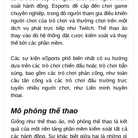
soát hành động. Esports đề cập đến chơi game
chuyên nghiệp, trong đó người tham gia điều khiển
người chơi của trò chơi và thường chơi trên một
dịch vụ phát trực tiếp như Twitch. Thể thao ảo
thay vào đó hệ thống đặt cược kiểm soát và thay
thế bởi các phần mềm.
Các sự kiện eSports phổ biến nhất có xu hướng
dựa trên các trò chơi chiến đấu hoặc trò chơi bắn
súng, bao gồm các trò chơi phản công, như toàn
cầu tấn công và các trò chơi đấu trường trực
tuyến nhiều người chơi, như Liên minh huyền
thoại.
Mô phỏng thể thao
Giống như thể thao ảo, mô phỏng thể thao là kết
quả của một nền tảng phần mềm kiểm soát tất cả
các hành động. Sự khác biệt giữa hai là những gì