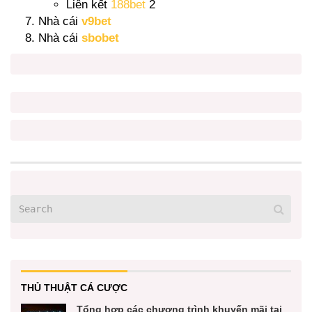
Liên kết
188bet
2
Nhà cái
v9bet
Nhà cái
sbobet
THỦ THUẬT CÁ CƯỢC
Tổng hợp các chương trình khuyến mãi tại