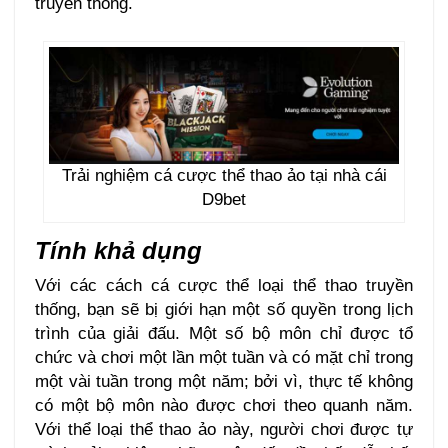
truyền thống.
Trải nghiệm cá cược thể thao ảo tại nhà cái
D9bet
Tính khả dụng
Với các cách cá cược thể loại thể thao truyền
thống, bạn sẽ bị giới hạn một số quyền trong lịch
trình của giải đấu. Một số bộ môn chỉ được tổ
chức và chơi một lần một tuần và có mặt chỉ trong
một vài tuần trong một năm; bởi vì, thực tế không
có một bộ môn nào được chơi theo quanh năm.
Với thể loại thể thao ảo này, người chơi được tự