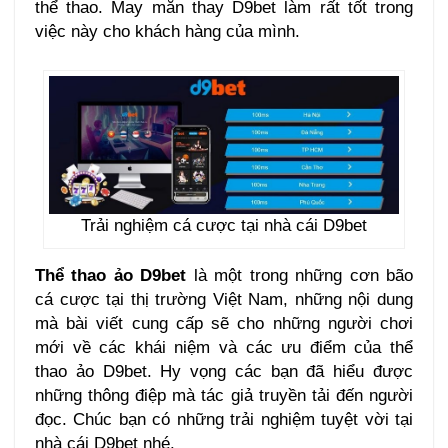
thể thao. May mắn thay D9bet làm rất tốt trong
việc này cho khách hàng của mình.
Trải nghiệm cá cược tại nhà cái D9bet
Thể thao ảo D9bet
là một trong những cơn bão
cá cược tại thị trường Việt Nam, những nội dung
mà bài viết cung cấp sẽ cho những người chơi
mới về các khái niệm và các ưu điểm của thể
thao ảo D9bet. Hy vọng các bạn đã hiểu được
những thông điệp mà tác giả truyền tải đến người
đọc. Chúc bạn có những trải nghiệm tuyệt vời tại
nhà cái D9bet nhé.