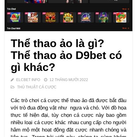
Thể thao ảo là gì?
Thể thao ảo D9bet có
gì khác?
ELCBET INFO
12 THÁNG MƯỜI 2022
THỦ THUẬT CÁ CƯỢC
Các trò chơi cá cược thể thao ảo đã được bắt đầu
với trò đua động vật như ngựa và chó. Với đồ họa
thực tế hiện đại, tùy chọn cá cược này bao gồm
nhiều loại cá cược khác nhau cung cấp cho người
hâm mộ một hoạt động đặt cược nhanh chóng và