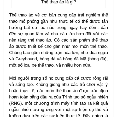
Thể thao ảo là gì?
Thể thao ảo về cơ bản cung cấp trải nghiệm thể
thao mô phỏng gần như thực tế có thể được tận
hưởng bất cứ lúc nào trong ngày hay đêm, dẫn
đến sự quan tâm và nhu cầu lớn hơn đối với các
nền tảng thể thao ảo. Có các sản phẩm thể thao
ảo được thiết kế cho gần như mọi môn thể thao.
Chúng bao gồm những trận hòa lớn, như đua ngựa
và Greyhound, bóng đá và bóng đá Mỹ (bóng đá),
một số loại xe thể thao, và nhiều hơn nữa.
Mỗi người trong số họ cung cấp cá cược rộng rãi
và sáng tạo. Không giống như các trò chơi vật lý
hoặc thực tế, các môn thể thao ảo được xác định
hoàn toàn bằng đầu ra của Trình tạo số ngẫu nhiên
(RNG), một chương trình máy tính tạo ra kết quả
ngẫu nhiên tương ứng với một sự kiện cụ thể và
không dựa trên các sự kiện thực tế. Đây chính là