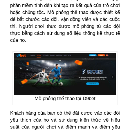
phần mềm tính đến khi tạo ra kết quả của trò chơi
hoặc chủng tộc. Mô phỏng thể thao được thiết kế
để bắt chước các đội, vận động viên và các cuộc
thi. Người chơi thực được mô phỏng từ các đội
thực bằng cách sử dụng số liệu thống kê thực tế
của họ.
Mô phỏng thể thao tại D9bet
Khách hàng của bạn có thể đặt cược vào các đội
yêu thích của họ và sử dụng kiến ​​thức về hiệu
suất của người chơi và điểm mạnh và điểm yếu