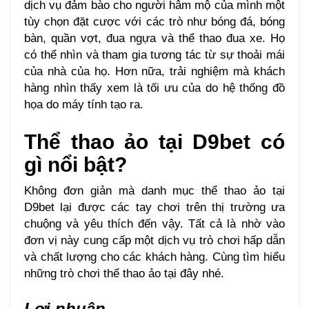
dịch vụ đảm bào cho người hâm mộ của mình một
tùy chọn đặt cược với các trò như bóng đá, bóng
bàn, quần vợt, đua ngựa và thể thao đua xe. Họ
có thể nhìn và tham gia tương tác từ sự thoải mái
của nhà của họ. Hơn nữa, trải nghiệm mà khách
hàng nhìn thấy xem là tối ưu của do hệ thống đồ
họa do máy tính tạo ra.
Thể thao ảo tại D9bet có
gì nổi bật?
Không đơn giản mà danh mục thể thao ảo tại
D9bet lại được các tay chơi trên thị trường ưa
chuộng và yêu thích đến vậy. Tất cả là nhờ vào
đơn vị này cung cấp một dịch vụ trò chơi hấp dẫn
và chất lượng cho các khách hàng. Cùng tìm hiểu
những trò chơi thể thao ảo tại đây nhé.
Lợi nhuận