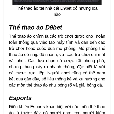
Thể thao ảo tại nhà cái D9bet có những loại
nào
Thể thao ảo D9bet
Thể thao ảo chính là các trò chơi được chơi hoàn
toàn thông qua việc tạo máy tính và dẫn đến các
trò chơi hoặc cuộc đua mô phỏng. Mô phỏng thể
thao ảo có nhịp độ nhanh, với các trò chơi chỉ mất
vài phút. Các lựa chọn cá cược rất phong phú,
nhưng chúng xảy ra nhanh chóng, đặc biệt là với
cá cược trực tiếp. Người chơi cũng có thể xem
kết quả gần đây, số liệu thống kê và xu hướng cho
các môn thể thao ảo như bóng rổ và giải bóng đá.
Esports
Điều khiến Esports khác biệt với các môn thể thao
ảo là trước đây có người chơi con người kiểm