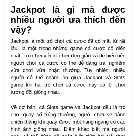
Jackpot là gì mà được
nhiều người ưa thích đến
vậy?
Jackpot là một trò chơi cá cược đã có mặt từ rất
lâu, là một trong những game cá cược cổ điển
nhất. Trò chơi với lối chơi đơn giản và dễ hiểu nên
người chơi cá cược có thể dễ dàng trải nghiệm
vừa chơi vừa nhận thưởng. Tuy nhiên, nhiều
người có thể nhầm lẫn giữa Jackpot và Slots
game khi hai trò chơi cá cược này có lối chơi
tương đối giống nhau.
Về cơ bản, cả Slots game và Jackpot đều là trò
chơi quay số trúng thưởng, người chơi sẽ dành
chiến thắng khi quay được một hàng ngang có các
hình ảnh giống nhau. Điểm khác biệt mà người