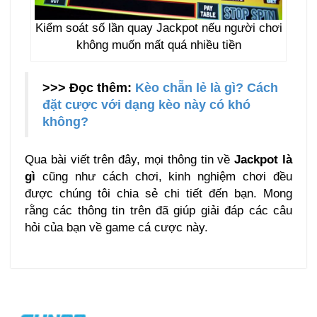
Kiểm soát số lần quay Jackpot nếu người chơi
không muốn mất quá nhiều tiền
>>> Đọc thêm:
Kèo chẵn lẻ là gì? Cách
đặt cược với dạng kèo này có khó
không?
Qua bài viết trên đây, mọi thông tin về
Jackpot là
gì
cũng như cách chơi, kinh nghiệm chơi đều
được chúng tôi chia sẻ chi tiết đến bạn. Mong
rằng các thông tin trên đã giúp giải đáp các câu
hỏi của bạn về game cá cược này.