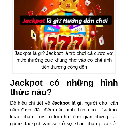
Jackpot là gì? Jackpot là trò chơi cá cược với
mức thưởng cực khủng nhờ vào cơ chế tính
tiền thưởng cộng dồn
Jackpot có những hình
thức nào?
Để hiểu chi tiết về
Jackpot là gì
, người chơi cần
nắm được đặc điểm các hình thức chơi Jackpot
khác nhau. Tuy có lối chơi đơn giản nhưng các
game Jackpot vẫn sẽ có sự khác nhau giữa các