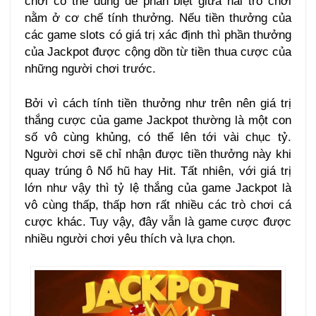
chơi có thể dùng để phân biệt giữa hai trò chơi
nằm ở cơ chế tính thưởng. Nếu tiền thưởng của
các game slots có giá trị xác định thì phần thưởng
của Jackpot được cộng dồn từ tiền thua cược của
những người chơi trước.
Bởi vì cách tính tiền thưởng như trên nên giá trị
thắng cược của game Jackpot thường là một con
số vô cùng khủng, có thể lên tới vài chục tỷ.
Người chơi sẽ chỉ nhận được tiền thưởng này khi
quay trúng ô Nổ hũ hay Hit. Tất nhiên, với giá trị
lớn như vậy thì tỷ lệ thắng của game Jackpot là
vô cùng thấp, thấp hơn rất nhiều các trò chơi cá
cược khác. Tuy vậy, đây vẫn là game cược được
nhiều người chơi yêu thích và lựa chọn.