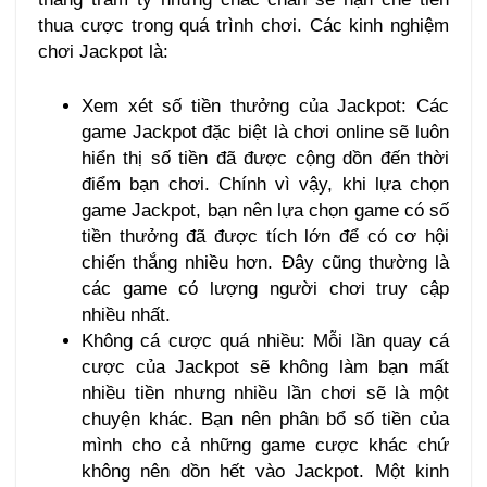
thua cược trong quá trình chơi. Các kinh nghiệm
chơi Jackpot là:
Xem xét số tiền thưởng của Jackpot: Các
game Jackpot đặc biệt là chơi online sẽ luôn
hiển thị số tiền đã được cộng dồn đến thời
điểm bạn chơi. Chính vì vậy, khi lựa chọn
game Jackpot, bạn nên lựa chọn game có số
tiền thưởng đã được tích lớn để có cơ hội
chiến thắng nhiều hơn. Đây cũng thường là
các game có lượng người chơi truy cập
nhiều nhất.
Không cá cược quá nhiều: Mỗi lần quay cá
cược của Jackpot sẽ không làm bạn mất
nhiều tiền nhưng nhiều lần chơi sẽ là một
chuyện khác. Bạn nên phân bổ số tiền của
mình cho cả những game cược khác chứ
không nên dồn hết vào Jackpot. Một kinh