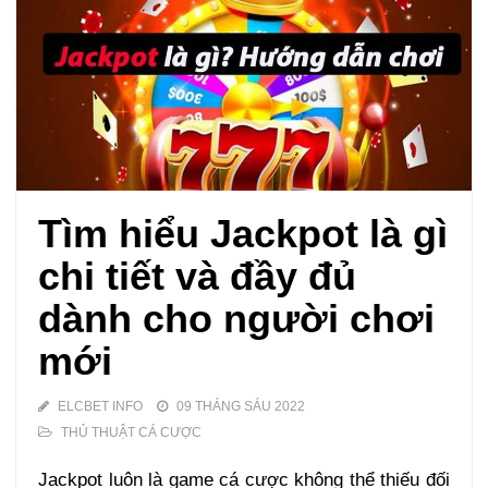
Tìm hiểu Jackpot là gì
chi tiết và đầy đủ
dành cho người chơi
mới
ELCBET INFO
09 THÁNG SÁU 2022
THỦ THUẬT CÁ CƯỢC
Jackpot luôn là game cá cược không thể thiếu đối