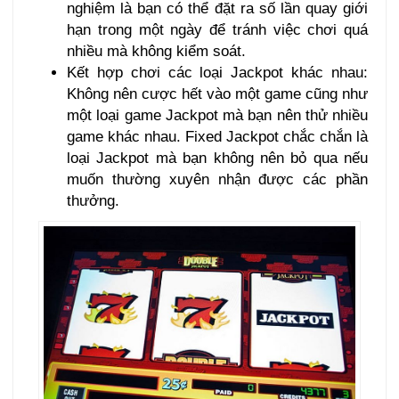
nghiệm là bạn có thể đặt ra số lần quay giới
hạn trong một ngày để tránh việc chơi quá
nhiều mà không kiểm soát.
Kết hợp chơi các loại Jackpot khác nhau:
Không nên cược hết vào một game cũng như
một loại game Jackpot mà bạn nên thử nhiều
game khác nhau. Fixed Jackpot chắc chắn là
loại Jackpot mà bạn không nên bỏ qua nếu
muốn thường xuyên nhận được các phần
thưởng.