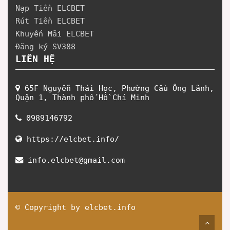
Nạp Tiền ELCBET
Rút Tiền ELCBET
Khuyến Mãi ELCBET
Đăng ký SV388
LIÊN HỆ
65F Nguyễn Thái Học, Phường Cầu Ông Lãnh,
Quận 1, Thành phố Hồ Chí Minh
0989146792
https://elcbet.info/
info.elcbet@gmail.com
© Copyright by
elcbet.info