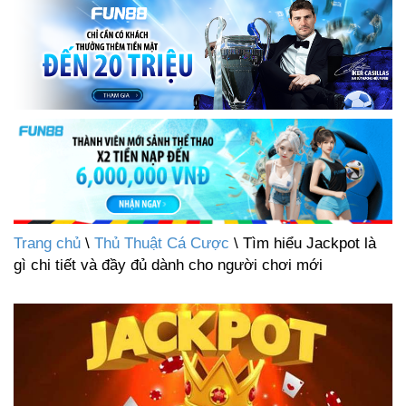
Trang chủ
\
Thủ Thuật Cá Cược
\ Tìm hiểu Jackpot là
gì chi tiết và đầy đủ dành cho người chơi mới