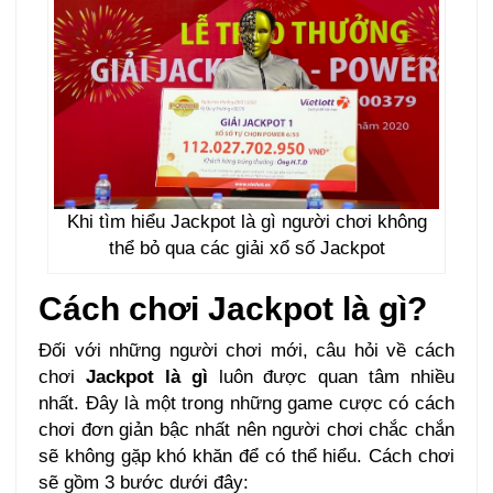
Khi tìm hiểu Jackpot là gì người chơi không
thể bỏ qua các giải xổ số Jackpot
Cách chơi Jackpot là gì?
Đối với những người chơi mới, câu hỏi về cách
chơi
Jackpot là gì
luôn được quan tâm nhiều
nhất. Đây là một trong những game cược có cách
chơi đơn giản bậc nhất nên người chơi chắc chắn
sẽ không gặp khó khăn để có thể hiểu. Cách chơi
sẽ gồm 3 bước dưới đây: